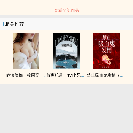
查看全部作品
相关推荐
静海旖旎（校园高H）
偏离航道（1v1h兄妹骨科bg）
禁止吸血鬼发情（姐狗高H 1v1）