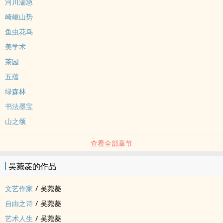
河川湍急
崎岖山势
鱼虫花鸟
美学术
茶园
五蕴
绿森林
书法墨宝
山之颂
查看全部章节
吴菀菱的作品
文艺作家
/
吴菀菱
自由之诗
/
吴菀菱
艺术人生
/
吴菀菱