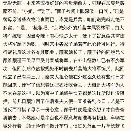
无影无踪，本来答应得好好的替母亲前去，可现在却突然踌
躇不前。“小姐。”“罢了。”颜子衿闭上眼深吸一口气，“只是
替母亲送些衣物吃食而已，毕竟是兵营，咱们送完就走绝不
多留。”“是。”“梳妆吧。”京城郊外的兵营本属羽林军，由大
将军统辖，因当今陛下有心锻炼太子，便下了旨意命其需随
大将军麾下为职，同时京中各家子弟若有此心皆可同行。待
行冠礼后这才各令其职业，颜家嫡长子，颜子衿的同胞兄长
颜淮颜谨玉虽早早受封宣威将军，在外出征数年已有不少军
功，但回京后依然按规矩不时前去兵营随大将军练兵。此回
他去了已有两三月，秦夫人担心他在外这么久还有些时日才
能回来，便写了信想着送些衣物吃食去，大概是大将军为人
不太在意这些，以为京中子弟娇生惯养都是这样所以也没阻
拦。前几日颜淮回了信后秦夫人便一直准备到今日，若是不
送反而可惜了母亲一份心意，颜子衿便是这么想了才自告奋
勇前去，不然她可是半点也不愿意与颜淮再有接触。车辆在
城外行着，颜子衿悄悄掀开车帘，便瞧见外面一片草长莺飞