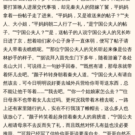
要打算唤人进屋交代事项，却见秦夫人的陪嫁丫鬟，平妈妈
拿着一份帖子走了进来。“平妈妈，又是谁送来的帖子？”“夫
人、大小姐，”平妈妈朝二人行了一礼，“是宁国公夫人的帖
子。”“宁国公夫人？”“是，送帖子的人说宁国公夫人的兄长昨
日进了京，想着咱们家小公子身子一直体弱，便写了帖子请
夫人带着去瞧瞧呢。”“那位宁国公夫人的兄长听起来像是位杏
林妙手的样子。”“据说拜入苗先生门下多年，随着游遍了各处
名山大川，可说得上一句妙手回春。”“既然有请，那母亲就带
着怀儿去吧。”颜子衿转身朝着秦夫人道。“宁国公夫人有请自
然该去，可今日明明说好要去城外兵营给你哥哥送东西，总
不能让他干等着……”“我去吧。”“你一个姑娘家怎么去？”“往
日母亲不也带着女儿去过吗。更何况我带着木檀去呢，一路
上还有家里随行的人，实在不行我顶了帷帽去，这么多人也
该放心了。”颜子衿笑着起身捏着秦夫人的肩膀道，“宁国公夫
人相请母亲不去反而失了礼，而且既然对怀儿有益也没必要
推辞。”“可我已经写了信给你哥哥说要亲自去。”“哥哥自然不