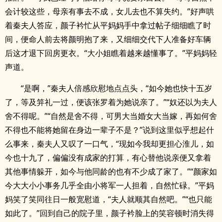
会计较这些，母亲有事去不成，女儿去也不算失约。”好声哄
着秦夫人答应，颜子衿忙从平妈妈手中拿过帖子细细瞧了时
间，便命人前去将颜明抱了来，又细细交代下人准备好车辆
后这才退下回房更衣。“大小姐瞧着越来越懂事了。”平妈妈轻
声道。
“是啊，”秦夫人倍感欣慰地点点头，“如今她也快十五岁
了，等及笄礼一过，便该张罗着为她说亲了。”“奴还以为夫人
舍不得呢。”“自然是舍不得，可男大当婚女大当嫁，再如何舍
不得也不能将她留在身边一辈子不是？”说到这里似乎想起什
么事来，秦夫人又叹了一口气，“现如今我却更担心淮儿，如
今也十九了，偏偏没有成家的打算，有心替他说亲便又拿着
其他事情躲开，如今与他同龄的也有不少成了家了。”“颜家如
今大大小小事务几乎全由小将军一人担着，自然忙碌。”平妈
妈笑了笑同往日一般宽慰道，“夫人就顺其自然吧。”“也只能
如此了。”回到自己的院子里，颜子衿脸上的笑容顿时消失得