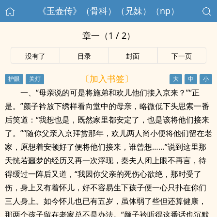
《玉壶传》（骨科）（兄妹）（np）
章一（1 / 2）
没有了
目录
封面
下一页
〔加入书签〕
一、“母亲说的可是将施弟和欢儿他们接入京来？”“正
是。”颜子衿放下绣样看向堂中的母亲，略微低下头思索一番
后笑道：“我想也是，既然家里都安定了，也是该将他们接来
了。”“随你父亲入京拜赏那年，欢儿两人尚小便将他们留在老
家，原想着安顿好了便将他们接来，谁曾想……”说到这里那
天恍若噩梦的经历又再一次浮现，秦夫人闭上眼不再言，待
得缓过一阵后又道，“我因你父亲的死伤心欲绝，那时受了
伤，身上又有着怀儿，好不容易生下孩子便一心只扑在你们
三人身上。如今怀儿也已有五岁，虽体弱了些但还算健康，
那两个孩子留在老家总不是办法。”颜子衿听得这番话也沉默