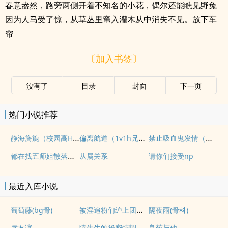
春意盎然，路旁两侧开着不知名的小花，偶尔还能瞧见野兔
因为人马受了惊，从草丛里窜入灌木从中消失不见。放下车
帘
〔加入书签〕
没有了
目录
封面
下一页
热门小说推荐
静海旖旎（校园高H）
偏离航道（1v1h兄妹骨科bg）
禁止吸血鬼发情（姐狗高H 1v1）
都在找五师姐散落的法宝
从属关系
请你们接受np
最近入库小说
被淫追粉们缠上团播女主播(露出NPH)
葡萄藤(bg骨)
隔夜雨(骨科)
唇友谊
陸先生的祕密特調
良药与他