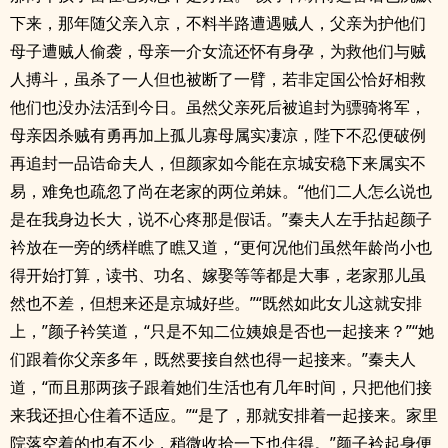
下来，那年随父亲入京，不料半路遭遇贼人，父亲为护他们
母子遭贼人偷袭，母亲一介女流还怀有身孕，为救他们与贼
人搏斗，虽杀了一人但也被断了一臂，若非定国公恰好相救
他们也没办法活到今日。虽然父亲死后被追封为骠骑将军，
母亲因杀贼有勇再加上孤儿寡母属实凄凉，陛下不忍便破例
再追封一品诰命夫人，但颜家如今能在京城安稳下来属实不
易，难免也疏忽了尚在老家的两位弟妹。“他们二人怎么说也
是在我身边长大，说不心疼那是假话。”秦夫人左手拈起颜子
衿放在一旁的绣样瞧了瞧又道，“更何况他们虽然年龄尚小也
得开始打算，读书、功名、嫁娶等等都是大事，老家那儿虽
然也不差，但想来还是京城好些。”“既然如此女儿这就安排
上，”颜子衿笑道，“只是不知二位姨娘是否也一起接来？”“她
们跟着你父亲多年，既然要接自然也得一起接来。”秦夫人
道，“而且那两孩子跟着她们生活也有几年时间，只把他们接
来我还担心住着不适应。”“是了，那就安排着一起接来。家里
院落空着的也有不少，稍微收拾一下也住得。”颜子衿起身便