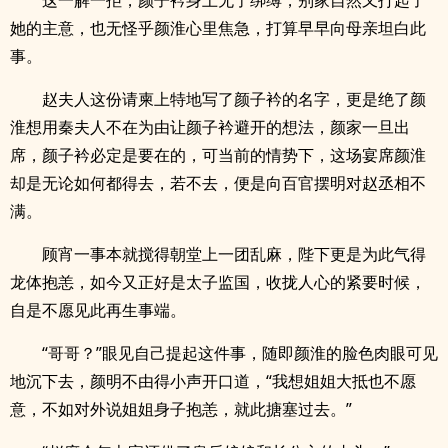
这一解一拒，颜子衿身上无了绑缚，别家自然又打起了
她的主意，也无怪乎颜淮心里焦急，打算早早向母亲坦白此
事。
赵夫人这份请柬上特地写了颜子衿的名字，更是绝了颜
淮想用秦夫人不在为由让颜子衿避开的想法，颜家一旦出
席，颜子衿必定是要在的，可当前的情势下，这场宴席颜淮
却是无论如何都得去，若不去，便是向百官摆明对赵丞相不
满。
顾宵一事本就搅得朝堂上一团乱麻，陛下更是为此气得
龙体抱恙，如今又正好是太子监国，收拢人心的紧要时候，
自是不愿见此再生事端。
“哥哥？”眼见自己提起这件事，随即颜淮的脸色肉眼可见
地沉下去，颜明不由得小声开口道，“我想姐姐大抵也不愿
意，不如对外说姐姐身子抱恙，就此搪塞过去。”