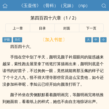
《玉壶传》（骨科）（兄妹）（np）
第四百四十六章（1 / 2）
上一章
目录
封面
下一页
〔加入书签〕
四百四十六、
手指在空中划了半天，颜明见颜子衿眉眼间的疑惑越来
越深，索性跑去屋里拿了纸笔打算描画出来，颜明到底是个
读书的好苗子，不过匆匆一眼，竟然就能将那玉佩的样子记
了个十之八九，怪不得大理寺那些官员这么宝贵他，如今还
没参加科举呢，李灿云已经开始向颜淮打听了。
颜子衿坐在旁侧默默看着颜明画完，等颜明画完将纸推
到她面前，看着纸上的样式，她也不由自主地惊讶出声。