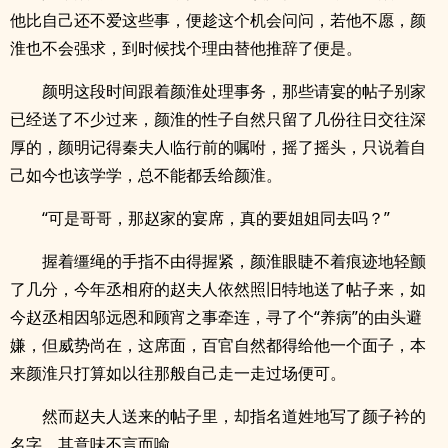
他比自己还不爱这些事，便趁这个机会问问，若他不愿，颜
淮也不会强求，到时候找个理由替他推辞了便是。
颜明这段时间跟着颜淮处理事务，那些请宴的帖子别家
已经送了不少过来，颜淮的性子自然只留了几份往日交往深
厚的，颜明记得秦夫人临行前的嘱咐，摇了摇头，只说着自
己如今也该学学，总不能都丢给颜淮。
“可是哥哥，那赵家的宴席，真的要姐姐同去吗？”
握着缰绳的手指不由得握紧，颜淮眼睫不着痕迹地轻颤
了几分，今年丞相府的赵夫人依然照旧特地送了帖子来，如
今赵丞相因邬远恩和顾宵之事牵连，寻了个“养病”的由头避
嫌，但威势尚在，这席面，百官自然都得给他一个面子，本
来颜淮只打算如以往那般自己走一走过场便可。
然而赵夫人送来的帖子里，却指名道姓地写了颜子衿的
名字，其意味不言而喻。