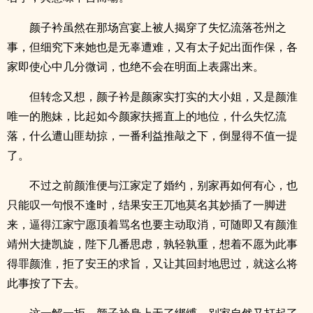
颜子衿虽然在那场宫宴上被人揭穿了失忆流落苍州之
事，但细究下来她也是无辜遭难，又有太子妃出面作保，各
家即使心中几分微词，也绝不会在明面上表露出来。
但转念又想，颜子衿是颜家实打实的大小姐，又是颜淮
唯一的胞妹，比起如今颜家扶摇直上的地位，什么失忆流
落，什么遭山匪劫掠，一番利益推敲之下，倒显得不值一提
了。
不过之前颜淮便与江家定了婚约，别家再如何有心，也
只能叹一句恨不逢时，结果安王兀地莫名其妙插了一脚进
来，逼得江家宁愿顶着骂名也要主动取消，可随即又有颜淮
靖州大捷凯旋，陛下几番思虑，孰轻孰重，想着不愿为此事
得罪颜淮，拒了安王的求旨，又让其回封地思过，就这么将
此事按了下去。