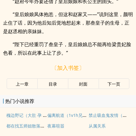
“赵府今年办宴还借了皇后娘娘和长公主的由头。”
“皇后娘娘凤体抱恙，但这和赵家又——”说到这里，颜明
止住了话，因为他后知后觉地想起来，那叁皇子的生母，正
是赵丞相的亲妹妹。
“陛下已经重罚了叁皇子，皇后娘娘总不能再给梁贵妃脸
色看，所以在此事上让了步。”
〔加入书签〕
上一章
目录
封面
下一页
热门小说推荐
槐边野记（大肚 孕 甜甜 肉文 ）
偏离航道（1v1h兄妹骨科bg）
禁止吸血鬼发情（姐狗高H 1v1）
都在找五师姐散落的法宝
夜幕喧嚣
从属关系