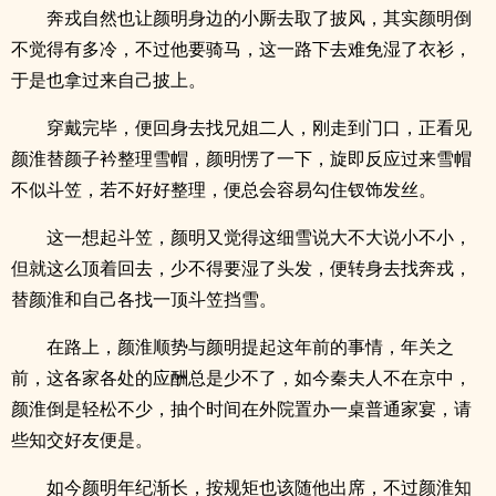
奔戎自然也让颜明身边的小厮去取了披风，其实颜明倒
不觉得有多冷，不过他要骑马，这一路下去难免湿了衣衫，
于是也拿过来自己披上。
穿戴完毕，便回身去找兄姐二人，刚走到门口，正看见
颜淮替颜子衿整理雪帽，颜明愣了一下，旋即反应过来雪帽
不似斗笠，若不好好整理，便总会容易勾住钗饰发丝。
这一想起斗笠，颜明又觉得这细雪说大不大说小不小，
但就这么顶着回去，少不得要湿了头发，便转身去找奔戎，
替颜淮和自己各找一顶斗笠挡雪。
在路上，颜淮顺势与颜明提起这年前的事情，年关之
前，这各家各处的应酬总是少不了，如今秦夫人不在京中，
颜淮倒是轻松不少，抽个时间在外院置办一桌普通家宴，请
些知交好友便是。
如今颜明年纪渐长，按规矩也该随他出席，不过颜淮知