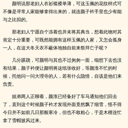
颜明说那老妇人衣衫褴褛单薄，可这玉佩的花纹样式可
不像是寻常人家能够拿得出来的，就连颜子衿手里也少有能
与之比拟的。
那老妇人宁愿自个冻着也并未将其典当，想着此物对其
肯定十分重要，可既然能拥有这样玉佩的人家，又怎会孤身
一人，在这大冬天衣不蔽体地独自前来祭拜亡子呢？
几分蹊跷，可颜明与其也不过匆匆一面，细想下去也没
有结果，颜子衿便让颜明将这纸张收好，等颜淮不忙的时
候，托他问一问大理寺的人，若有什么隐情，自该是他们来
负责。
姐弟两人正聊着，颜淮已经备好了车马通知他们回去
了，直到这个时候颜子衿才发现外面竟然飘了细雪，怪不得
今日并不如前几日那般寒冷，但也不敢粗心，于是木檀连忙
拿了雪帽披风过来。