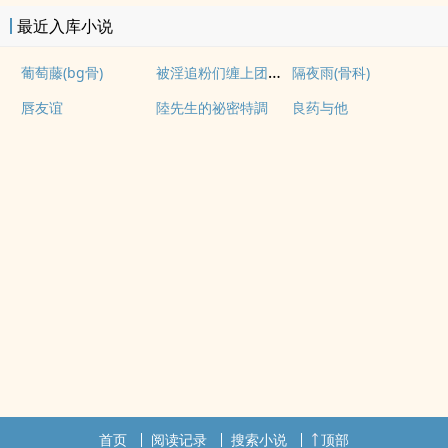
最近入库小说
被淫追粉们缠上团播女主播(露出NPH)
葡萄藤(bg骨)
隔夜雨(骨科)
唇友谊
陸先生的祕密特調
良药与他
首页
阅读记录
搜索小说
顶部