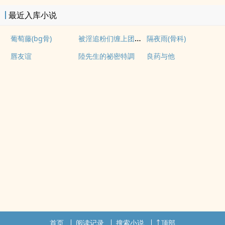
最近入库小说
被淫追粉们缠上团播女主播(露出NPH)
葡萄藤(bg骨)
隔夜雨(骨科)
唇友谊
陸先生的祕密特調
良药与他
首页
阅读记录
搜索小说
顶部