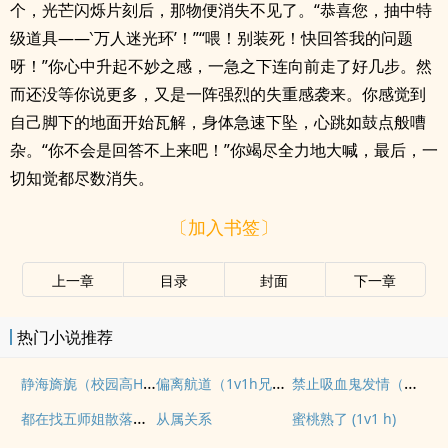
个，光芒闪烁片刻后，那物便消失不见了。“恭喜您，抽中特
级道具——‵万人迷光环’！”“喂！别装死！快回答我的问题
呀！”你心中升起不妙之感，一急之下连向前走了好几步。然
而还没等你说更多，又是一阵强烈的失重感袭来。你感觉到
自己脚下的地面开始瓦解，身体急速下坠，心跳如鼓点般嘈
杂。“你不会是回答不上来吧！”你竭尽全力地大喊，最后，一
切知觉都尽数消失。
〔加入书签〕
上一章
目录
封面
下一章
热门小说推荐
静海旖旎（校园高H）
偏离航道（1v1h兄妹骨科bg）
禁止吸血鬼发情（姐狗高H 1v1）
都在找五师姐散落的法宝
从属关系
蜜桃熟了 (1v1 h)