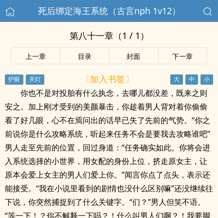
死后绑定海王系统（古言nph 1v12）
第八十一章（1 / 1）
上一章
目录
封面
下一章
〔加入书签〕
你也不是对投胎有什么执念，去哪儿都没差，既来之则
安之。加上刚才受到的美颜暴击，你趁着男人背对着你偷偷
看了好几眼，心不在焉问出的话早已失了先前的气势。“你之
前说你是什么攻略系统，听起来任务不会是要我去攻略谁吧”
男人走至先前的位置，回过身道：“任务确实如此。你将会进
入系统选择的小世界，用女配的身份上位，挤走原女主，让
原本会爱上女主的男人们爱上你。”闻言你点了点头，表示还
能接受。“我在小说里看到的剧情也没什么区别嘛”还没继续往
下说，你突然捕捉到了什么关键字。“们？”男人但笑不语。
“等一下！？你不解释一下吗？！什么叫男人们啊？！我要脚