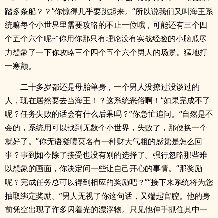
踏多条船？？”你惊得几乎要跳起来。“所以说我们又叫海王系
统嘛每个小世界里需要攻略的不止一位哦，可能还有三个四
个五个六个呢~”你用你那只有理论没有实战经验的小脑瓜尽
力想象了一下你攻略三个四个五个六个男人的场景。猛地打
一寒颤。
二十多岁都还是母胎单身，一个男人没撩过没谈过的
人，现在居然要去当海王！？这系统恶俗啊！“如果完成不了
呢？任务失败的话会有什么后果吗？”你急忙追问。“自然是不
会的，系统用可以找到无数个小世界，失败了，那便换一个
就好了。”你无语凝噎莫名有一种财大气粗的感觉是怎么回
事？事到如今除了接受也没有别的选择了。强行忽略那些难
以想象的画面，你决定问一些让自己开心的事情。“那奖励
呢？完成任务总可以得到相应的奖励吧？”“接下来系统将为您
抽取绑定奖励。”男人无视了你这句话，又端起官腔。他的身
前凭空出现了许多闪着光的漂浮物。只见他伸手抓住其中一