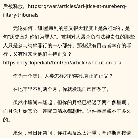
后被释放。https:rg/war/articles/ari-jtice-at-nureberg-
ilitary-tribunals
无论如何，纽l堡审判的意义很大程度上是象征x的，是一
句“历史宣判你们为罪人”。被判对大屠杀负有法律责任的那些
人只是参与纳粹罪行的一小部分。那些没有目击者幸存的罪
行，又有谁来为他们主持正义？
https:encyclopediah/tent/en/article/who-ut-on-trial
作为一个集t，人类怎样才能实现真正的正义？
在地牢里不到两个月，你就发现自己怀孕了。
虽然小腹尚未隆起，但你的月经已经迟了两个多星期，
而且你开始恶心，连喝口清水都想吐。这件事是藏不了多久
的。
果然，当日床笫间，你妊娠反应太严重，塞卢斯直接请