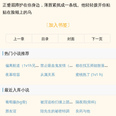
正蹙眉蹲护在你身边，薄唇紧抿成一条线。他轻轻拨开你粘
贴在脸颊上的乌
〔加入书签〕
上一章
目录
封面
下一页
热门小说推荐
偏离航道（1v1h兄妹骨科bg）
禁止吸血鬼发情（姐狗高H 1v1）
都在找五师姐散落的法宝
夜幕喧嚣
从属关系
蜜桃熟了 (1v1 h)
最近入库小说
被淫追粉们缠上团播女主播(露出NPH)
葡萄藤(bg骨)
隔夜雨(骨科)
唇友谊
陸先生的祕密特調
良药与他