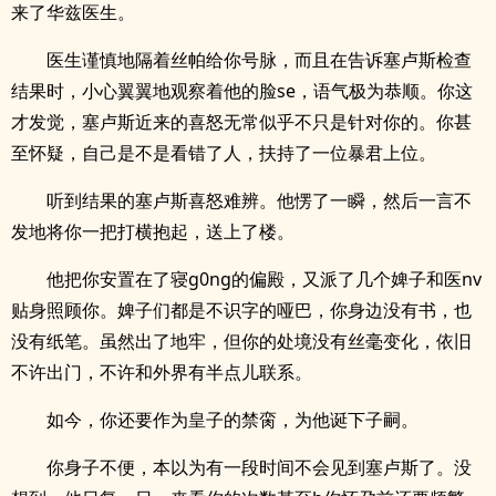
来了华兹医生。
医生谨慎地隔着丝帕给你号脉，而且在告诉塞卢斯检查
结果时，小心翼翼地观察着他的脸se，语气极为恭顺。你这
才发觉，塞卢斯近来的喜怒无常似乎不只是针对你的。你甚
至怀疑，自己是不是看错了人，扶持了一位暴君上位。
听到结果的塞卢斯喜怒难辨。他愣了一瞬，然后一言不
发地将你一把打横抱起，送上了楼。
他把你安置在了寝g0ng的偏殿，又派了几个婢子和医nv
贴身照顾你。婢子们都是不识字的哑巴，你身边没有书，也
没有纸笔。虽然出了地牢，但你的处境没有丝毫变化，依旧
不许出门，不许和外界有半点儿联系。
如今，你还要作为皇子的禁脔，为他诞下子嗣。
你身子不便，本以为有一段时间不会见到塞卢斯了。没