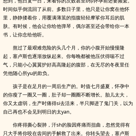
想到，他日复一日，来看你的次数甚至b你怀孕前还要频繁。
时间似乎倒流回了从前。多数日子里，他只是让你窝在他怀
里，静静搂着你，用覆满薄茧的指腹轻轻摩挲你耳后的肌
肤。有时候，他会让你给他弹琴，偶尔甚至还会带给你一本
书，让你念给他听。
熬过了最艰难危险的头几个月，你的小腹开始慢慢隆
起，塞卢斯也逐渐放纵起来。你每晚都被他压伏得喘不过
气，只能小心翼翼护好高高隆起的腹部，在无尽的冬夜里任
凭他随心所yu的欺负。
孩子是在足月的一周后生产的。时值七月盛夏，怀孕中
的你瘦了一圈又一圈，肚子却一圈圈不断增长。胎儿太大，
你又太虚弱，生产时痛得si去活来，半只脚进了鬼门关，以为
自己再也不会见到明日的太yan。
你疼得撕心裂肺，汗sh的脸因疼痛而扭曲，忽然觉得有
只大手将你咬在齿间的手解救了出来。你转头望去，塞卢斯