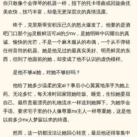
你只敢像个会弹琴的机器一样，指下的托卡塔曲或回旋曲优
美欢快，技巧丰富，却毫无更深层次的真情流露。
终于，克里斯蒂安积压已久的怒火爆发了。他要的是酒
吧门口那个jg灵般鲜活可ai的少nv，是她明眸中闪耀出的真
诚、愉快的光芒，不是一个麻木服从的布偶，一个从不弹错
任何音符的机器。她是他见过的最真实美好、明亮鲜灵的东
西，但到了他面前的她，却变成了他不认识的虚伪模样。
是他不够ai她，对她不够好吗？
他给了她多少温柔的宠ai？事后小心翼翼地亲手为她上
药。无论多忙，每天准时回家陪她吃饭、睡觉，生怕她委屈
自己。最昂贵最漂亮的礼物流水一样送到她脚下。为她学会
手语。要求宅子里的仆人像尊重nv主人一样尊重她，这是他
以前多少nv人梦寐以求的待遇。
然而，这一切都没法让她回心转意，最后他还得靠集中