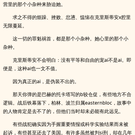
营里的那个小杂种来胁迫她。
求之不得的烦躁、挫败、忿懑、愠恼在克里斯蒂安x腔里
无限蔓延。
这一切的罪魁祸首，都是那个小杂种。她心里的那个小
杂种。
克里斯蒂安不会明白：没有平等和自由的宠ai不是ai。即
便是，这种ai也一文不值。
因为真正的ai，是伪装不出的。
那天你弹的是巴赫的托卡塔写的b较仓促，有些地方不合
逻辑。战后铁幕落下，柏林、波兰归属easternbloc，故事中
的人物肯定是去不了的，但他们当时却未必能有此远见。
有些战犯确实因为手握重要情报或科学实验结果而未被
起诉，有些甚至还去了美国。有许多虽然被判si刑，却在几年