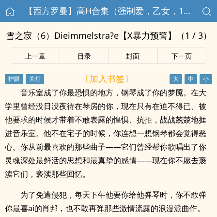
【西方罗曼】高H合集（强制爱，乙女，1v1）
雪之寂（6）Dieimmelstra?e【X暴力预警】（1 / 3）
上一章
目录
封面
下一页
〔加入书签〕
音乐室成了你最恐惧的地方，钢琴成了你的梦魇。在大
学里曾经没日没夜待在琴房的你，现在只有在迫不得已、被
他要求的时候才带着不敢表露的惶惧、抗拒，战战兢兢地捱
进音乐室。他不在宅子的时候，你连想一想钢琴都会觉得恶
心。你从前最喜欢的那些曲子——它们曾经帮你歌唱出了你
灵魂深处最鲜活的思想和最真挚的感情——现在你不愿去亵
渎它们，亵渎那些回忆。
为了免遭侵犯，每天下午他要你给他弹琴时，你不敢弹
你最喜ai的肖邦，也不敢再弹那些激情流露的浪漫派曲作。