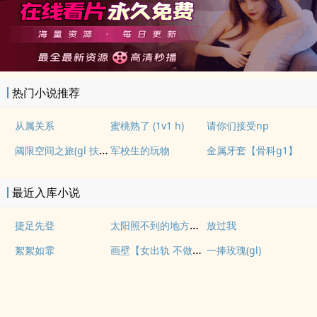
热门小说推荐
从属关系
蜜桃熟了 (1v1 h)
请你们接受np
阈限空间之旅(gl 扶她)
军校生的玩物
金属牙套【骨科g1】
最近入库小说
太阳照不到的地方【百合 s】
捷足先登
放过我
画壁【女出轨 不做会死h】
絮絮如霏
一捧玫瑰(gl)