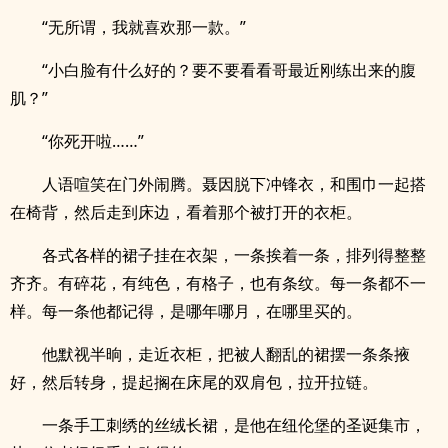
“无所谓，我就喜欢那一款。”
“小白脸有什么好的？要不要看看哥最近刚练出来的腹
肌？”
“你死开啦……”
人语喧笑在门外闹腾。聂因脱下冲锋衣，和围巾一起搭
在椅背，然后走到床边，看着那个被打开的衣柜。
各式各样的裙子挂在衣架，一条挨着一条，排列得整整
齐齐。有碎花，有纯色，有格子，也有条纹。每一条都不一
样。每一条他都记得，是哪年哪月，在哪里买的。
他默视半晌，走近衣柜，把被人翻乱的裙摆一条条掖
好，然后转身，提起搁在床尾的双肩包，拉开拉链。
一条手工刺绣的丝绒长裙，是他在纽伦堡的圣诞集市，