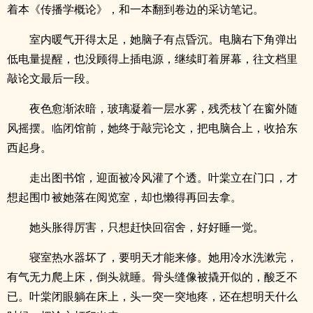
着本《传播学概论》，和一本翻到卷边的采访笔记。
室内暖气开得太足，她脑子有点昏沉。电脑右下角弹出
低电量提醒，也没顾得上插电源，继续盯着屏幕，往文档里
敲论文最后一段。
夜色愈渐浓暗，玻璃凝着一层水雾，残秃枝丫在窗外随
风摇摆。临闭馆前，她终于敲完论文，把电脑合上，收拾东
西起身。
走出图书馆，迎面被冷风灌了个透。叶棠立在门口，才
想起围巾被她落在阅览室，却也懒得再回去拿。
她头胀得厉害，只想赶快回宿舍，好好睡一觉。
寝室热水器坏了，要明天才能来修。她用冷水洗漱完，
有气无力爬上床，倒头就睡。骨头缝像被撬开似的，酸乏不
已。叶棠闭眼躺在床上，头一突一突地疼，还在想明天什么