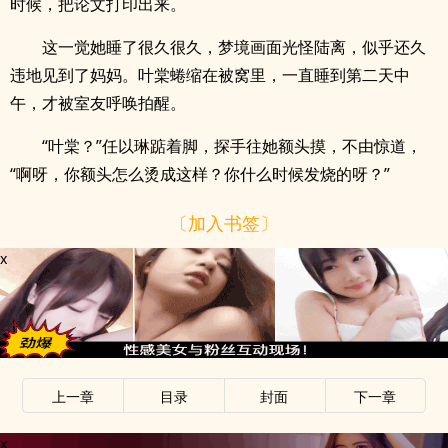
时候，把论文打印出来。
这一觉她睡了很久很久，梦境画面光怪陆离，似乎还久
违地见到了妈妈。叶棠蜷缩在被窝里，一直睡到第二天中
午，才被室友呼唤拍醒。
“叶棠？”任以琳踮着脚，探手往她额头摸，不由惊道，
“啊呀，你额头怎么烫成这样？你什么时候发烧的呀？”
〔加入书签〕
x
上一章
目录
封面
下一章
x