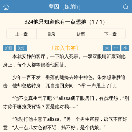
孽因［姐弟h］
324他只知道他有一点想她（1 / 1）
上一章
目录
封面
下一章
〔加入书签〕
本就安静的客厅，一下陷入死寂。一双双眼睛汇聚到他
身上，每个人都等候着他回答。
少年一言不发，垂落的睫掩去眸中神色。朱焰想乘胜追
击，他却忽然转身，兀自走回房间，“砰”一声甩上了门。
“他不会真生气了吧？”alissa觑了眼房门，有点埋怨，“刚
才你干嘛拉我背锅？要是他对我……”
“你别打他主意了alissa。”另一个男生帮腔，语气不怀好
意，“人一点儿女色都不近，搞不好，是个伪娘。”