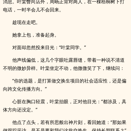
消息。叶棠瞥向店外，周旸正背对两人，在一棵梧桐树下打
电话，一时半会儿不会回来。
趁现在走吧。
她拿上包，准备起身。
对面却忽然投来目光：“叶棠同学。”
他声线偏低，这几个字眼吐露唇缝，带着一种说不清道
不明的微妙异样。叶棠坐定不动，他微微笑了下，继续问：
“你的选题，是打算做交换生项目的社会适应性，还是偏
向跨文化传播方向。”
心脏在胸口轻震，叶棠抬眼，正对他目光：“都涉及，具
体方向还没定。”
他点了点头，若有所思般出神片刻，看回她道：“那如果
做跟踪采访，是不是要和我们这批交换生，保持长期联系？”