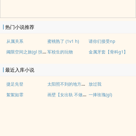
热门小说推荐
从属关系
蜜桃熟了 (1v1 h)
请你们接受np
阈限空间之旅(gl 扶她)
军校生的玩物
金属牙套【骨科g1】
最近入库小说
太阳照不到的地方【百合 s】
捷足先登
放过我
画壁【女出轨 不做会死h】
絮絮如霏
一捧玫瑰(gl)