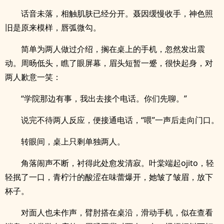
话音未落，相触肌肤已经分开。聂因缓慢收手，神色照
旧是原来模样，唇弧微勾。
简单为两人做过介绍，搁在桌上的手机，忽然发出震
动。周旸低头，瞧了眼屏幕，眉头短暂一蹙，很快起身，对
两人歉意一笑：
“学院那边有事，我出去接个电话。你们先聊。”
说完不待两人反应，便接通电话，“喂”一声后走向门口。
转眼间，桌上只剩单独两人。
角落闹声不断，衬得此处愈发清寂。叶棠端起ojito，轻
轻抿了一口，青柠汁的酸涩在味蕾爆开，她皱了皱眉，放下
杯子。
对面人也未作声，臂肘搭在桌沿，滑动手机，似在查看