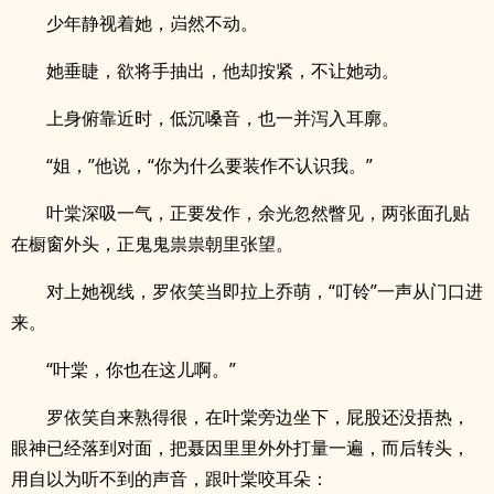
少年静视着她，岿然不动。
她垂睫，欲将手抽出，他却按紧，不让她动。
上身俯靠近时，低沉嗓音，也一并泻入耳廓。
“姐，”他说，“你为什么要装作不认识我。”
叶棠深吸一气，正要发作，余光忽然瞥见，两张面孔贴
在橱窗外头，正鬼鬼祟祟朝里张望。
对上她视线，罗依笑当即拉上乔萌，“叮铃”一声从门口进
来。
“叶棠，你也在这儿啊。”
罗依笑自来熟得很，在叶棠旁边坐下，屁股还没捂热，
眼神已经落到对面，把聂因里里外外打量一遍，而后转头，
用自以为听不到的声音，跟叶棠咬耳朵：