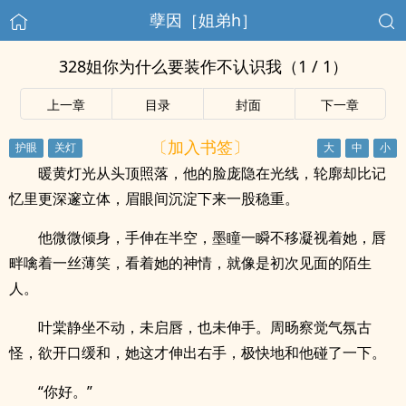
孽因［姐弟h］
328姐你为什么要装作不认识我（1 / 1）
上一章
目录
封面
下一章
〔加入书签〕
暖黄灯光从头顶照落，他的脸庞隐在光线，轮廓却比记
忆里更深邃立体，眉眼间沉淀下来一股稳重。
他微微倾身，手伸在半空，墨瞳一瞬不移凝视着她，唇
畔噙着一丝薄笑，看着她的神情，就像是初次见面的陌生
人。
叶棠静坐不动，未启唇，也未伸手。周旸察觉气氛古
怪，欲开口缓和，她这才伸出右手，极快地和他碰了一下。
“你好。”