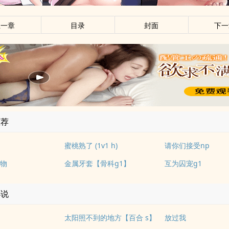
上一章
目录
封面
下一
推荐
蜜桃熟了 (1v1 h)
请你们接受np
物
金属牙套【骨科g1】
互为囚宠g1
小说
太阳照不到的地方【百合 s】
放过我