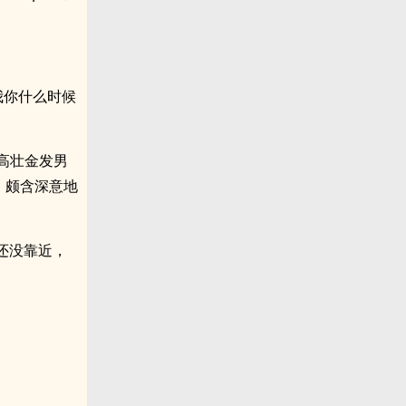
我你什么时候
个高壮金发男
，颇含深意地
还没靠近，