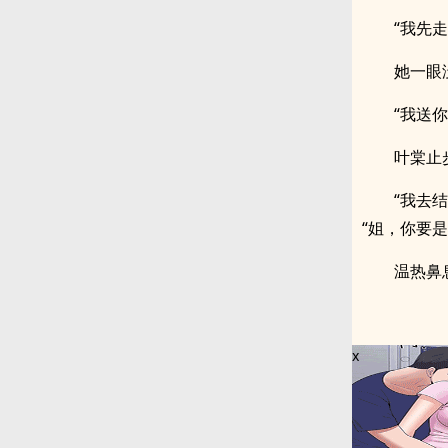
“我先
她一眼
“我送你
叶棠止
“我去
“姐，你要
温热鼻
x