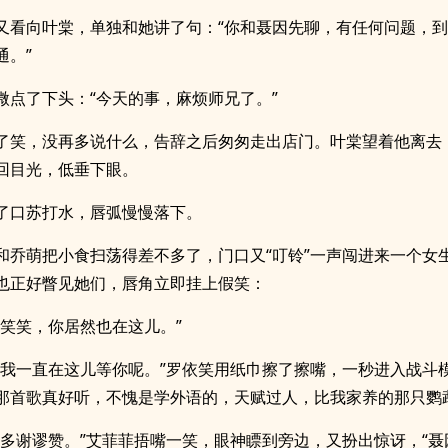
又看向叶棠，单独和她讲了句：“你和聂因先聊，有任何问题，
通。”
微点了下头：“今天的事，麻烦师兄了。”
了笑，没再多说什么，告辞之后匆匆走出店门。叶棠望着他离去
回目光，低垂下眼。
了口苏打水，唇弧慢慢落下。
和乔萌把小食扫荡得差不多了，门口又“叮铃”一声闯进来一个女
也正好瞥见她们，唇角立即挂上假笑：
啊笑笑，你居然也在这儿。”
，我一直在这儿等你呢。”罗依笑用纸巾擦了擦嘴，一秒进入战斗模
那首歌真好听，不愧是学外语的，天赋过人，比我家养的那只鹦
，多谢谬赞。”艾菲菲捂嘴一笑，眼神瞟到旁边，又扮出惊讶，“聂因？