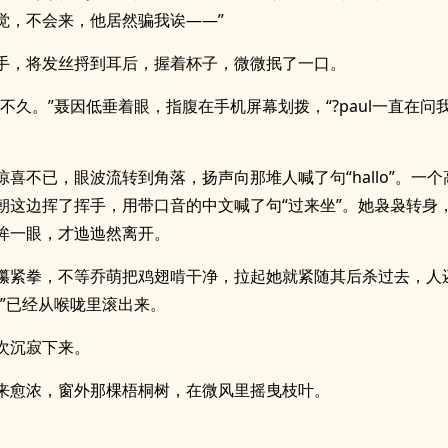
觉，不会来，他居然骗我诶——”
手，将发丝捋到耳后，握着杯子，微微抿了一口。
到不久。”聂因低垂着眼，指腹在手机屏幕划拨，“?paul一直在问
惊喜不已，眼波流转到角落，扬声向那堆人喊了句“hallo”。一
朝这边挥了挥手，用带口音的中文喊了句“过来坐”。她袅袅转身
眸一眼，才迆迆然离开。
攥紧拳，不等乔萌把鸡翅啃干净，拉起她就紧随其后杀过去，人
宁”已经从喉咙里滚出来。
次沉寂下来。
来愈浓，窗外那棵梧桐树，在微风里摇曳枝叶。