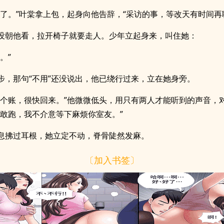
走了。”叶棠拿上包，起身向他告辞，“采访的事，等改天有时间再
没朝他看，拉开椅子就要走人。少年立起身来，叫住她：
。”
步，那句“不用”还没说出，他已绕行过来，立在她身旁。
结个账，很快回来。”他微微低头，用只有两人才能听到的声音，
是敢跑，我不介意等下麻烦你室友。”
息拂过耳根，她立定不动，脊骨陡然发麻。
〔加入书签〕