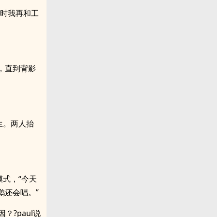
到时我再和工
，直到背影
生。两人抬
式，“今天
鹉还会唱。”
?paul说