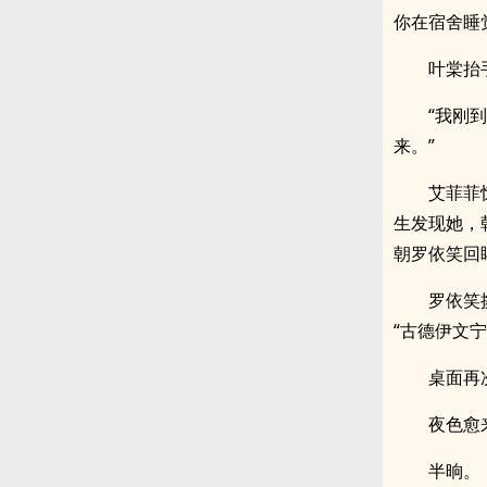
你在宿舍睡
叶棠抬
“我刚
来。”
艾菲菲
生发现她，
朝罗依笑回
罗依笑
“古德伊文
桌面再
夜色愈
半晌。