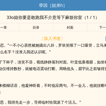
孽因［姐弟h］
33o姐你要是敢跑我不介意等下麻烦你室（1 / 1）
上一章
目录
封面
下一
〔加入书签〕
初恋。”一不小心居然被她撬出八卦，罗依笑嗦了一口吸管，立马
什么名字？没准儿我还认识呢。”
了下杯子，淡笑不语，视线静静落到对面。叶棠低垂着眼，如坐
动仅维持数秒，就被电话震动打断。周旸低头，眉宇比之前皱得
来模糊话语，他凝神听着，不时低应两句。不一会儿，他就挂断
：
意思，我得先走一步，导师临时给我派了个活儿。”