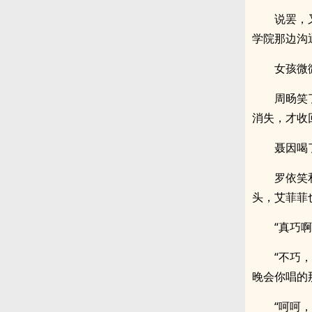
说罢，
学院那边沟
女孩微
周旸笑
消失，才收
聂因喝
罗依笑
头，艾菲菲
“真巧
“不巧
晚会你唱的
“呵呵