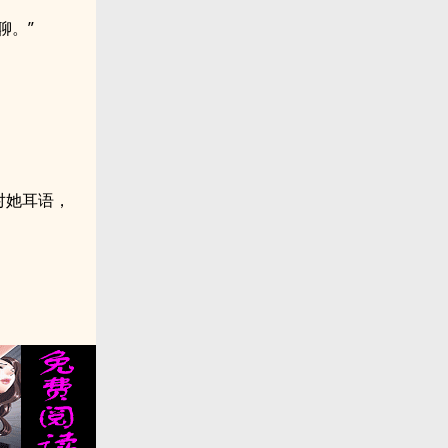
聊。”
对她耳语，