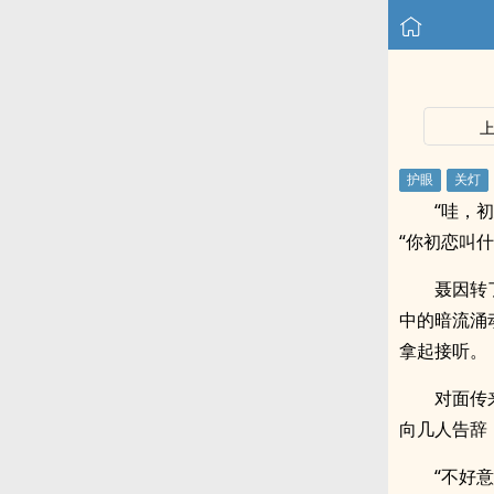
“哇，
“你初恋叫
聂因转
中的暗流涌
拿起接听。
对面传
向几人告辞
“不好