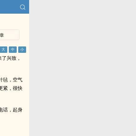
章
来了兴致，
针毡，空气
更紧，很快
电话，起身