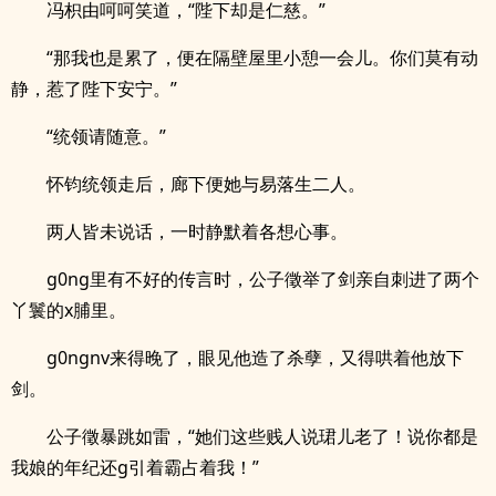
冯枳由呵呵笑道，“陛下却是仁慈。”
“那我也是累了，便在隔壁屋里小憩一会儿。你们莫有动
静，惹了陛下安宁。”
“统领请随意。”
怀钧统领走后，廊下便她与易落生二人。
两人皆未说话，一时静默着各想心事。
g0ng里有不好的传言时，公子徵举了剑亲自刺进了两个
丫鬟的x脯里。
g0ngnv来得晚了，眼见他造了杀孽，又得哄着他放下
剑。
公子徵暴跳如雷，“她们这些贱人说珺儿老了！说你都是
我娘的年纪还g引着霸占着我！”