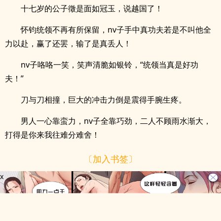
十七岁的公子徵是面如冠玉，说越国了！
怀钧统领不再有所保留，nv子手中真功夫若是不叫他全
力以赴，赢了还罢，输了是真丢人！
nv子咯咯一笑，笑声清脆如银铃，“统领当真是好功
夫！”
刀与刀相撞，巨大的冲击力倒是震得手腕生疼。
男人一心靠蛮力，nv子全靠巧劲，二人不顾雨水渐大，
打得是你来我往难分难舍！
〔加入书签〕
x