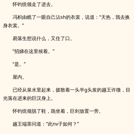
怀钧统领走了进去。
冯枳由瞧了一眼自己沾sh的衣裳，说道：“天热，我去换
身衣裳。”
易落生想说什么，又住了口。
“招娣在这里候着。”
“是。”
屋内。
已经从泉水里起来，披散着一头半g头发的越王许徵，目
光落在进来的巨汉身上。
怀钧统领脱了鞋，跪坐着，巨剑放置一旁。
越王端茶问道：“此nv子如何？”