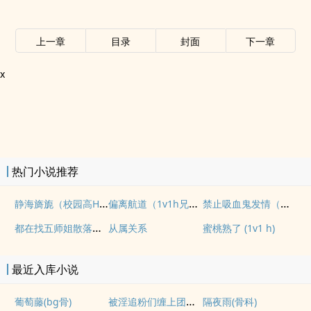
上一章
目录
封面
下一章
x
热门小说推荐
静海旖旎（校园高H）
偏离航道（1v1h兄妹骨科bg）
禁止吸血鬼发情（姐狗高H 1v1）
都在找五师姐散落的法宝
从属关系
蜜桃熟了 (1v1 h)
最近入库小说
被淫追粉们缠上团播女主播(露出NPH)
葡萄藤(bg骨)
隔夜雨(骨科)