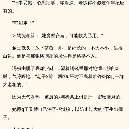
“行事妥帖，心思细腻，城府深。老练得不似这个年纪应
有的。”
“可能用？”
怀钧统领答：“她贪财吝啬，可能收为己用。”
越王低头，放下茶盏。那手是纤长的，不大不小，生得
白皙。倒是与那张络腮胡的脸生得是格格不入。
冯枳由脱了裹x的布料，望着铜镜里那对饱满丰腴的x
脯，气哼哼地：“老子x前二两r0u平时不裹着准馋si你们一群
大老粗的。”
因为天气炎热，被裹的x与棉条上俱是汗，密密麻麻的。
她擦g了又替自己涂了些滑粉，以防止过大的r下生出痱
子。