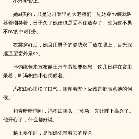
小外褂套上。
她ai美的，只是这群寨里的大老粗们一见她穿nv装就叫
嚣着嘲笑着，日子久了她便也是受不住放弃了。改为这不男
不nv的中x打扮。
衣裳穿好后，她且用男子的姿势双手放在腿上，目光深
远遥望窗外景se。
怀钧统领来宣布越王舟车劳顿要歇息，这几日得在寨里
呆着，叫冯枳由小心伺候着。
冯枳由心里松了口气，揣摩着陛下应该是挺满意她的伺
候。
和青暗暗询问，冯枳由摇头，“莫急。先让陛下高兴了。
他开心了，什么都好说。”
越王要午睡，是招娣先带着去的屋舍。