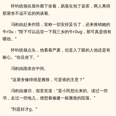
怀钧统领在屋外廊下坐着，易落生泡了壶茶，两人离得
那屋舍不远不近的闲谈着。
冯枳由赶来作陪，宣称一切安排妥当了，还来推销她的
牛r0u：“陛下可以品尝一下我三乡的牛r0ug，那可真是很有
嚼劲。”
怀钧统领点头，他看着严肃，但是入了眼的人他还是有
耐心。“你且坐下。”
冯枳由跪坐在中间。
“这屋舍修得很是雅致，可是谁的主意？”
冯枳由邀功，假意笑道：“是小民想出来的。读过一些
书，走过一些地儿，便想着修建一栋雅致的院落。”
“到是好才g。”