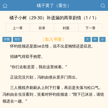
橘子黄了（重生）
橘子小树（29-30）补遗漏的两章剧情（1 / 1）
上一章
目录
封面
下一章
〔加入书签〕
怀钧统领还是面se古怪，说不出是惋惜还是叹息。
招娣气得双手抱臂。
“你们去歇息罢，我在这里候着。”
正说完没片刻，冯枳由便从里开门而出。
三人视线齐刷刷从上到下打量，再后是失落与松口气。
冯枳由全当没看到，笑着对怀钧统领道：“陛下已沐浴，请统
领进去一趟。”