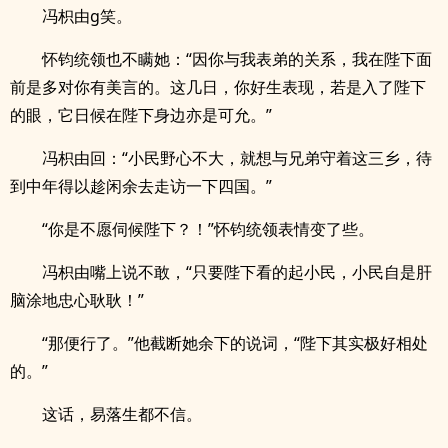
冯枳由g笑。
怀钧统领也不瞒她：“因你与我表弟的关系，我在陛下面
前是多对你有美言的。这几日，你好生表现，若是入了陛下
的眼，它日候在陛下身边亦是可允。”
冯枳由回：“小民野心不大，就想与兄弟守着这三乡，待
到中年得以趁闲余去走访一下四国。”
“你是不愿伺候陛下？！”怀钧统领表情变了些。
冯枳由嘴上说不敢，“只要陛下看的起小民，小民自是肝
脑涂地忠心耿耿！”
“那便行了。”他截断她余下的说词，“陛下其实极好相处
的。”
这话，易落生都不信。