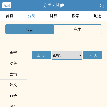
分类 - 其他
返回
首页
分类
排行
搜索
足迹
默认
完本
全部
上一页
下一页
耽美
言情
辣文
百合
藏经